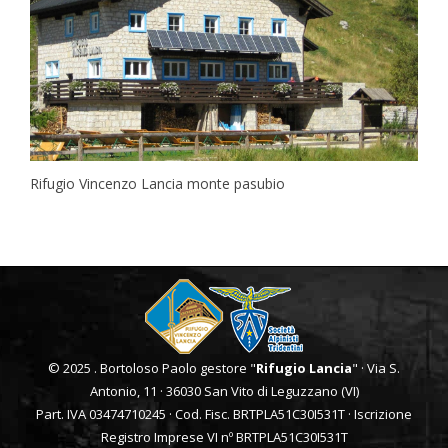
Rifugio Vincenzo Lancia monte pasubio
© 2025 . Bortoloso Paolo gestore "
Rifugio Lancia
" · Via S.
Antonio, 11 · 36030 San Vito di Leguzzano (VI)
Part. IVA 03474710245 · Cod. Fisc. BRTPLA51C30I531T · Iscrizione
Registro Imprese VI nº BRTPLA51C30I531T