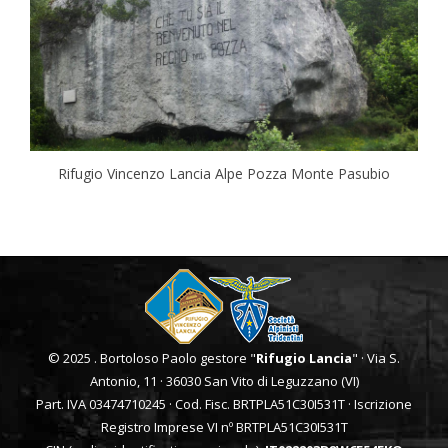
Rifugio Vincenzo Lancia Alpe Pozza Monte Pasubio
© 2025 . Bortoloso Paolo gestore "
Rifugio Lancia
" · Via S.
Antonio, 11 · 36030 San Vito di Leguzzano (VI)
Part. IVA 03474710245 · Cod. Fisc. BRTPLA51C30I531T · Iscrizione
Registro Imprese VI nº BRTPLA51C30I531T